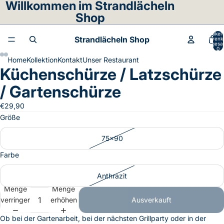
Willkommen im Strandlächeln
Shop
Artikel
Strandlächeln Shop
Warenk
insgesa
0
Home
Kollektion
Kontakt
Unser Restaurant
Küchenschürze / Latzschürze
Bild
Bild
Bild
Bild
im
im
im
im
/ Gartenschürze
Vollbildmodus
Vollbildmodus
Vollbildmodus
Vollbildmodus
öffnen
öffnen
öffnen
öffnen
€29,90
Größe
75x90
Farbe
Anthrazit
Menge
Menge
verringern
erhöhen
Ausverkauft
Ob bei der Gartenarbeit, bei der nächsten Grillparty oder in der